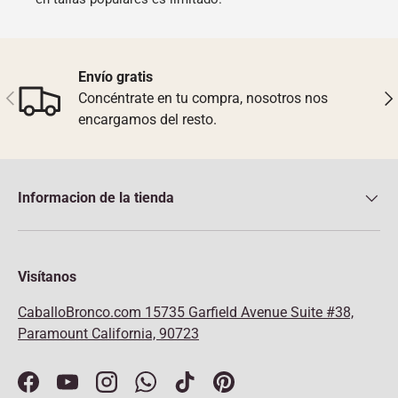
Envío gratis
Anterior
Sig
Concéntrate en tu compra, nosotros nos
encargamos del resto.
Informacion de la tienda
Visítanos
CaballoBronco.com
15735 Garfield Avenue Suite #38,
Paramount California, 90723
Facebook
YouTube
Instagram
WhatsApp
TikTok
Pinterest