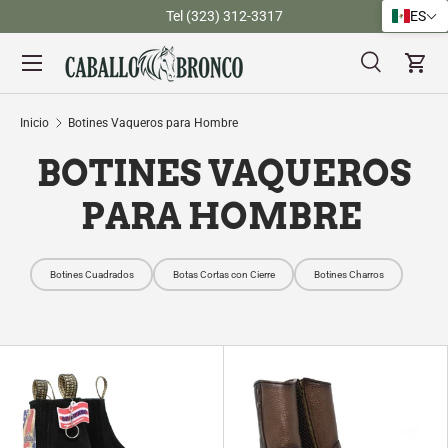
)
Tel (323) 312-3317
ES
Ir al contenido
Menú
Buscar
Carr
Buscar
Buscar
Inicio
Botines Vaqueros para Hombre
BOTINES VAQUEROS
PARA HOMBRE
Botines Cuadrados
Botas Cortas con Cierre
Botines Charros