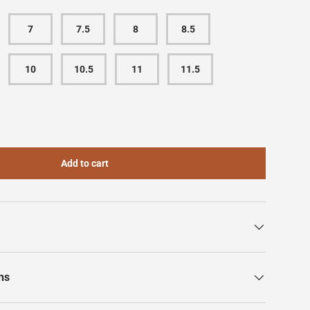
7
7.5
8
8.5
10
10.5
11
11.5
Add to cart
ns