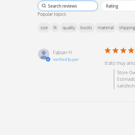
Popular topics
size
fit
quality
boots
material
shippin
5 star rating
Fabian H.
Verified Buyer
trato muy ama
Comments by
Store Ow
Estimado
satisfech