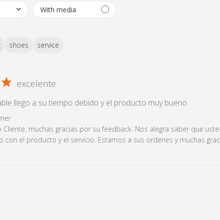
g
shoes
service
excelente
ble llego a su tiempo debido y el producto muy bueno
read mor
 Store Owner on Review by Store Owner on Mon Sep 13 20
ner
 Cliente, muchas gracias por su feedback. Nos alegra saber que uste
o con el producto y el servicio. Estamos a sus ordenes y muchas grac