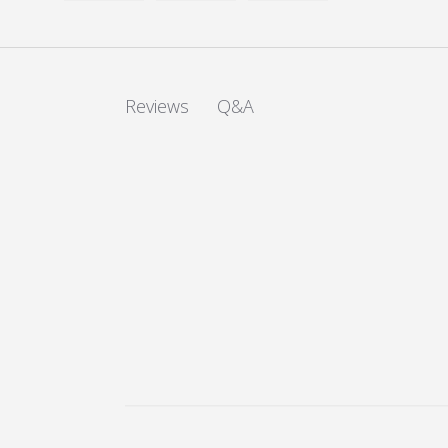
Load image 1 in gallery view
Load image 2 in gallery view
Load image 3 in galler
Q&A
Reviews