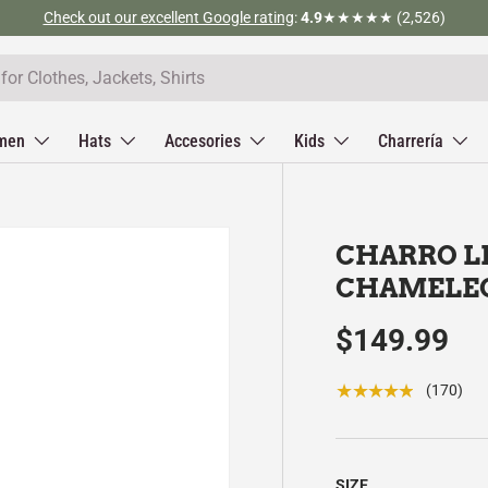
Check out our excellent Google rating
:
4.9
★★★★★ (2,526)
men
Hats
Accesories
Kids
Charrería
CHARRO L
CHAMELEON
$149.99
★★★★★
(170)
SIZE