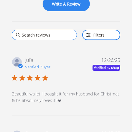
Write A Review
Filters
Julia
12/26/25
Verified Buyer
5 star rating
Beautiful wallet! I bought it for my husband for Christmas 
read more about review
& he absolutely loves it!!❤️
content Beautiful wallet! I
bought it for