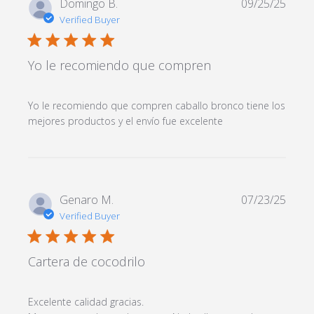
Domingo B.
09/25/25
Verified Buyer
5 star rating
Yo le recomiendo que compren
Yo le recomiendo que compren caballo bronco tiene los 
read more about
mejores productos y el envío fue excelente
review content
Yo le recomiendo
que compren
caballo
Genaro M.
07/23/25
Verified Buyer
5 star rating
Cartera de cocodrilo
Excelente calidad gracias. 
