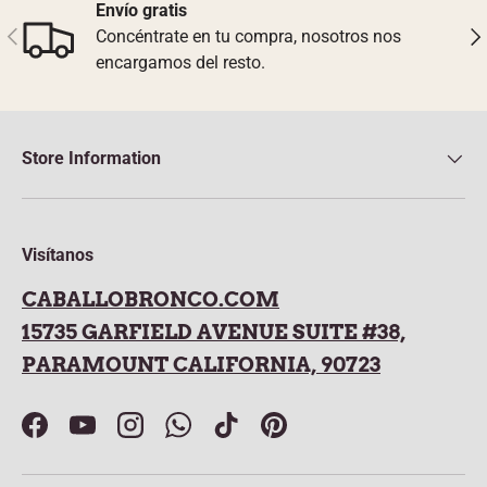
Envío gratis
Previous
Nex
Concéntrate en tu compra, nosotros nos
encargamos del resto.
Store Information
Visítanos
CABALLOBRONCO.COM
15735 GARFIELD AVENUE SUITE #38,
PARAMOUNT CALIFORNIA, 90723
Facebook
YouTube
Instagram
WhatsApp
TikTok
Pinterest