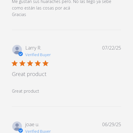
Me gustan sus huaraches pero. No las llego ya sebe 
como están las cosas por acá 

read more about review content Excelente
Gracias
calidad gracias. Me
Larry R.
07/22/25
Verified Buyer
5 star rating
Great product
read more about review content
Great product
joae u.
06/29/25
Verified Buyer