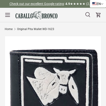
Check out our excellent Google rating
:
4.9
★★★★★ (2,526)
EN
Skip to content
Menu
Search
Cart
Search
Search
Home
Original Pita Wallet WD-1623